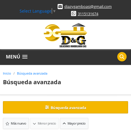
diazygamboasi@gmail.com
Select Language
▼
3115131674
MENÚ
Inicio
Búsqueda avanzada
Búsqueda avanzada
Búsqueda avanzada
Más nuevo
Menor precio
Mayor precio