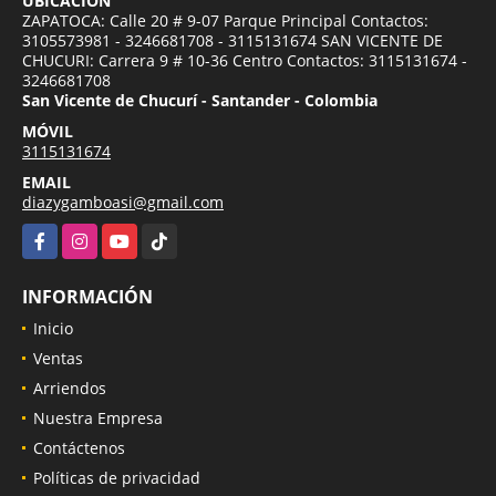
UBICACIÓN
ZAPATOCA: Calle 20 # 9-07 Parque Principal Contactos:
3105573981 - 3246681708 - 3115131674 SAN VICENTE DE
CHUCURI: Carrera 9 # 10-36 Centro Contactos: 3115131674 -
3246681708
San Vicente de Chucurí - Santander - Colombia
MÓVIL
3115131674
EMAIL
diazygamboasi@gmail.com
Facebook
Instagram
YouTube
TikTok
INFORMACIÓN
Inicio
Ventas
Arriendos
Nuestra Empresa
Contáctenos
Políticas de privacidad