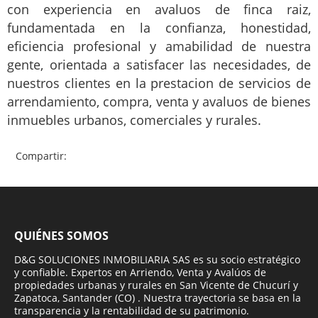
con experiencia en avaluos de finca raiz,
fundamentada en la confianza, honestidad,
eficiencia profesional y amabilidad de nuestra
gente, orientada a satisfacer las necesidades, de
nuestros clientes en la prestacion de servicios de
arrendamiento, compra, venta y avaluos de bienes
inmuebles urbanos, comerciales y rurales.
Compartir:
QUIÉNES SOMOS
D&G SOLUCIONES INMOBILIARIA SAS es su socio estratégico
y confiable. Expertos en Arriendo, Venta y Avalúos de
propiedades urbanas y rurales en San Vicente de Chucurí y
Zapatoca, Santander (CO) . Nuestra trayectoria se basa en la
transparencia y la rentabilidad de su patrimonio.