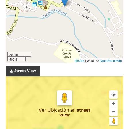
200 m
500 ft
Leaflet
| Wasi - ©
OpenStreetMap
Street View
Ver Ubicación
en
street
view