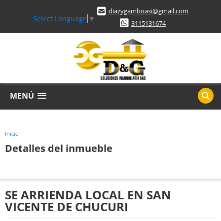
diazygamboasi@gmail.com
Select Language
▼
3115131674
MENÚ
Inicio
Detalles del inmueble
SE ARRIENDA LOCAL EN SAN
VICENTE DE CHUCURI