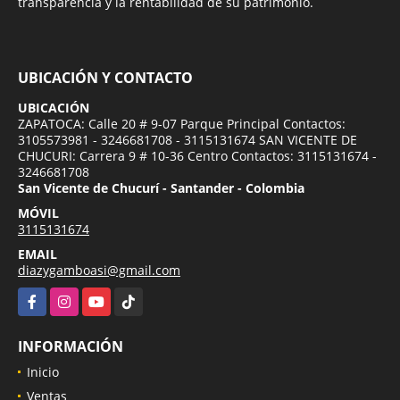
transparencia y la rentabilidad de su patrimonio.
UBICACIÓN Y CONTACTO
UBICACIÓN
ZAPATOCA: Calle 20 # 9-07 Parque Principal Contactos:
3105573981 - 3246681708 - 3115131674 SAN VICENTE DE
CHUCURI: Carrera 9 # 10-36 Centro Contactos: 3115131674 -
3246681708
San Vicente de Chucurí - Santander - Colombia
MÓVIL
3115131674
EMAIL
diazygamboasi@gmail.com
Facebook
Instagram
YouTube
TikTok
INFORMACIÓN
Inicio
Ventas