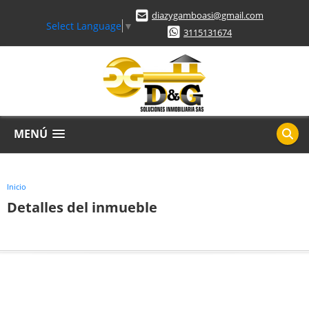
diazygamboasi@gmail.com
Select Language
▼
3115131674
MENÚ
Inicio
Detalles del inmueble