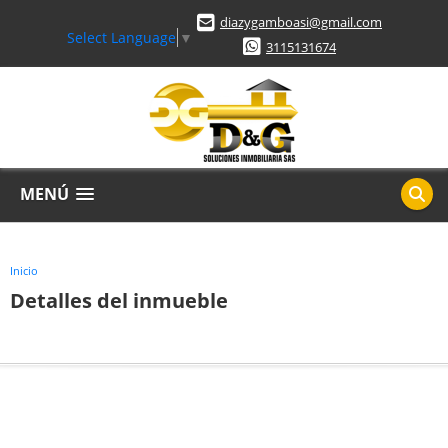
diazygamboasi@gmail.com
Select Language
▼
3115131674
MENÚ
Inicio
Detalles del inmueble